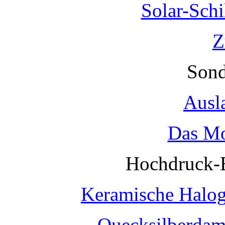
Solar-Sch
Z
Sond
Ausl
Das Mo
Hochdruck-
Keramische Halo
Quecksilberda