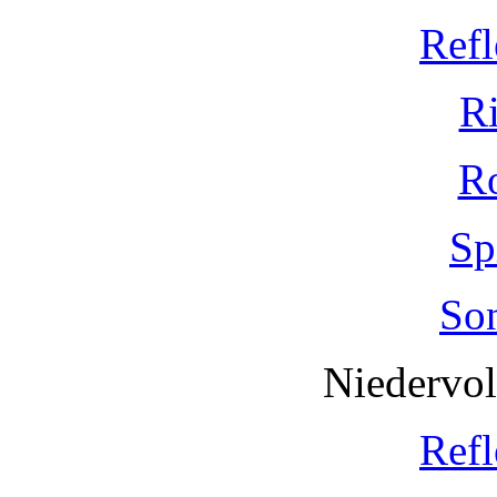
Refl
R
R
Sp
So
Niedervo
Refl