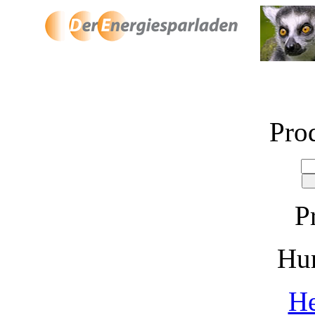
Pro
P
Hu
He