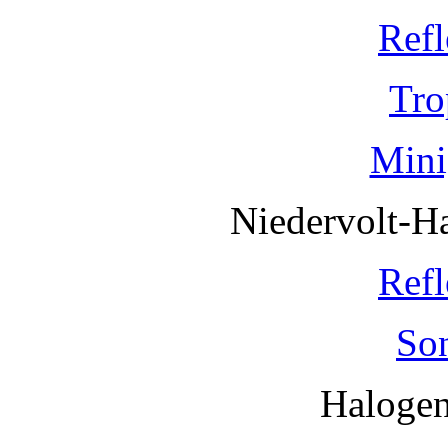
Refl
Tro
Mini
Niedervolt-H
Refl
So
Haloge