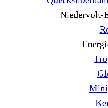
Niedervolt-
R
Energi
Tro
Gl
Mini
Ke