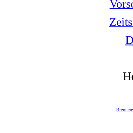
Vors
Zeit
D
He
Brennen