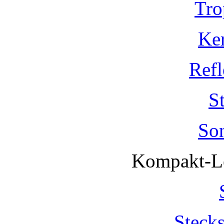
Tro
Ke
Refl
S
So
Kompakt-Le
Steck