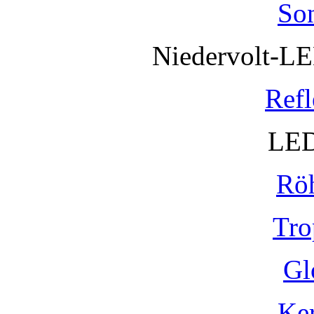
So
Niedervolt-L
Refl
LED
Rö
Tro
Gl
Ke