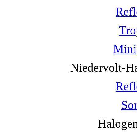
Refl
Tro
Mini
Niedervolt-H
Refl
So
Haloge