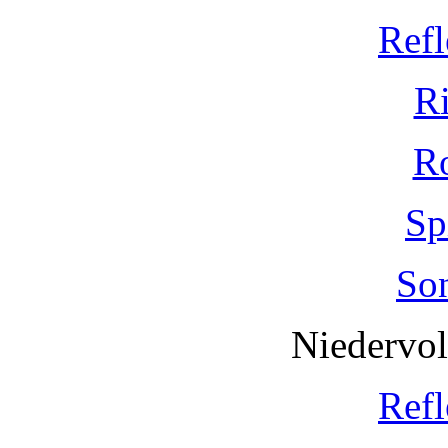
Refl
R
R
Sp
So
Niedervo
Refl