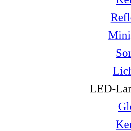
Refl
Mini
So
Lic
LED-Lam
Gl
Ke