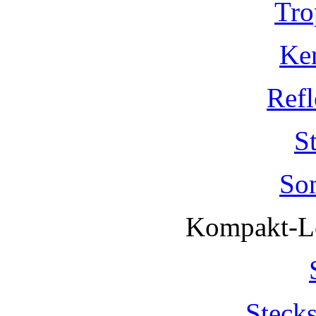
Tro
Ke
Refl
S
So
Kompakt-Le
Steck