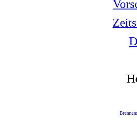
Vors
Zeit
D
He
Brennen