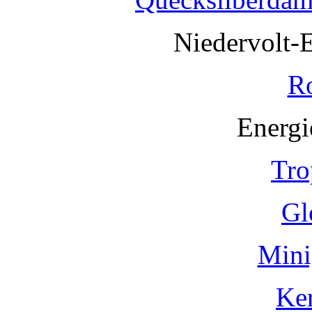
Niedervolt-
R
Energi
Tro
Gl
Mini
Ke