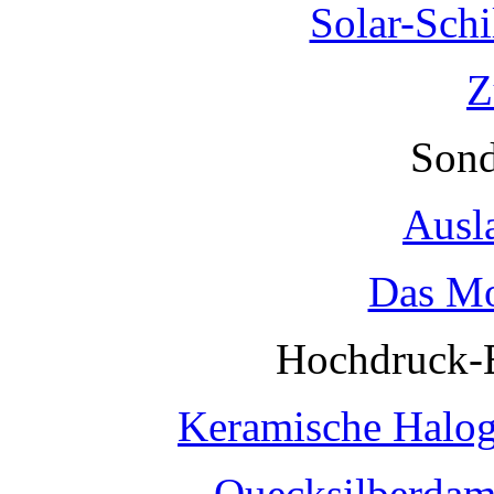
Solar-Sch
Z
Sond
Ausl
Das Mo
Hochdruck-
Keramische Halo
Quecksilberda