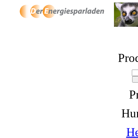
Pro
P
Hu
He