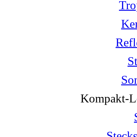
Tro
Ke
Refl
S
So
Kompakt-Le
Steck