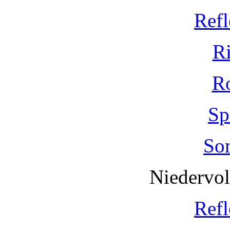
Refl
R
R
Sp
So
Niedervo
Refl