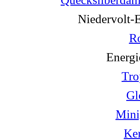
Niedervolt-
R
Energi
Tro
Gl
Mini
Ke