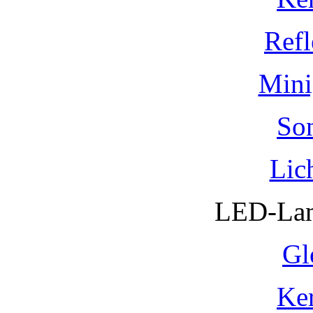
Refl
Mini
So
Lic
LED-Lam
Gl
Ke