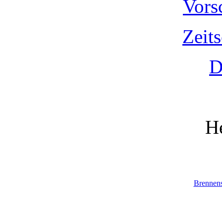
Vors
Zeit
D
He
Brennen