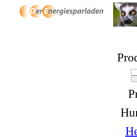
Pro
P
Hu
He