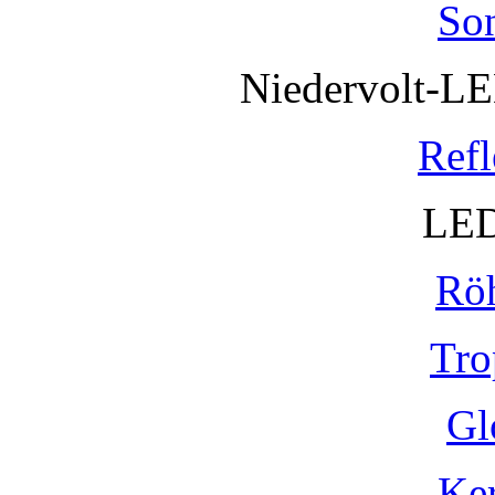
So
Niedervolt-L
Refl
LED
Rö
Tro
Gl
Ke