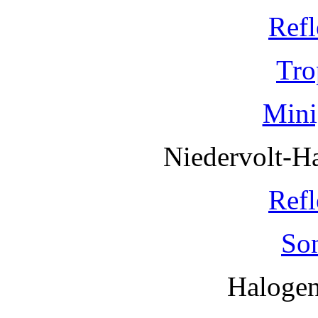
Refl
Tro
Mini
Niedervolt-H
Refl
So
Haloge