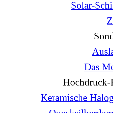
Solar-Sch
Z
Sond
Ausl
Das Mo
Hochdruck-
Keramische Halo
Quecksilberda