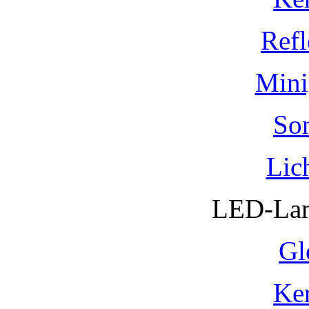
Refl
Mini
So
Lic
LED-Lam
Gl
Ke