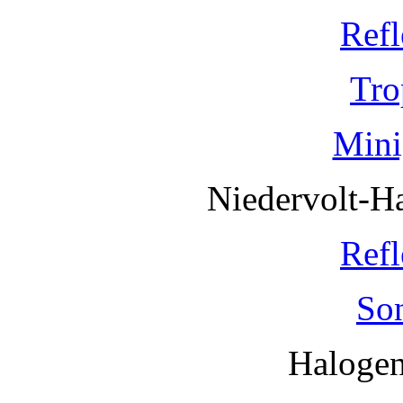
Refl
Tro
Mini
Niedervolt-H
Refl
So
Haloge