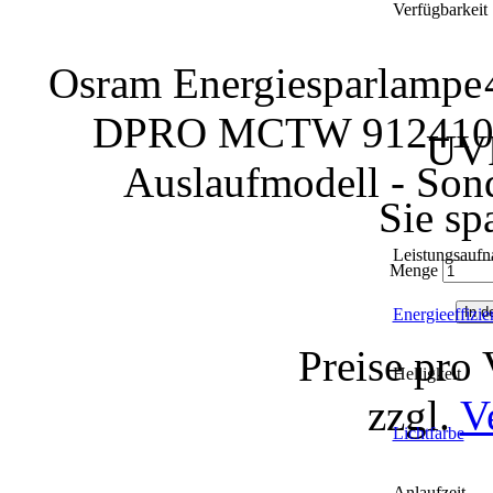
Verfügbarkeit
Osram Energiesparla
DPRO MCTW 912410, 1
UVP
Auslaufmodell - Sond
Sie sp
Leistungsauf
Menge
Energieeffizie
Preise pro
Helligkeit
zzgl.
V
Lichtfarbe
Anlaufzeit