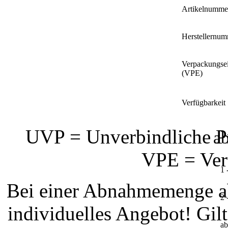
Artikelnumme
Herstellernu
Verpackungsei
(VPE)
Verfügbarkeit
UVP = Unverbindliche Pr
a
VPE = Ver
1 
Bei einer Abnahmemenge ab
2 
individuelles Angebot! Gi
a