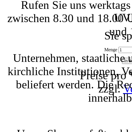
Rufen Sie uns werktags
UVP
zwischen 8.30 und 18.00 U
und 
Sie s
Menge
Unternehmen, staatliche 
kirchliche Institutionen, 
Preise pro
beliefert werden. Die R
zzgl.
V
innerhal