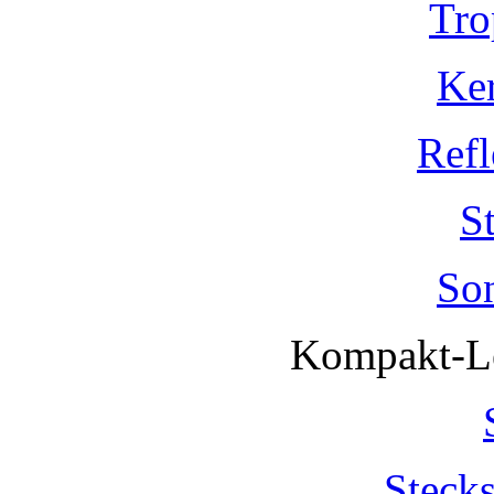
Tro
Ke
Refl
S
So
Kompakt-Le
Steck