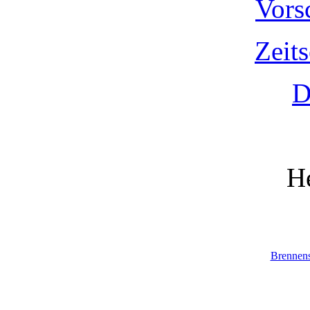
Vors
Zeit
D
He
Brennen