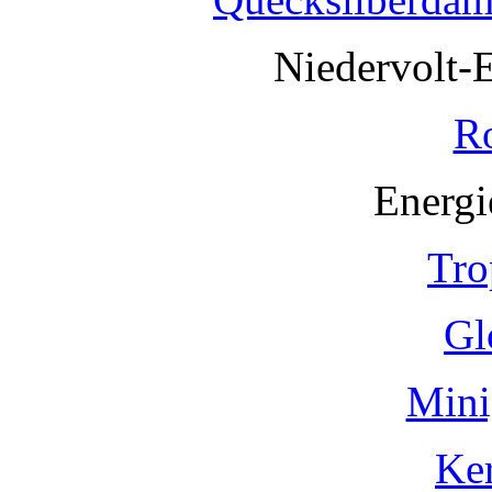
Niedervolt-
R
Energi
Tro
Gl
Mini
Ke