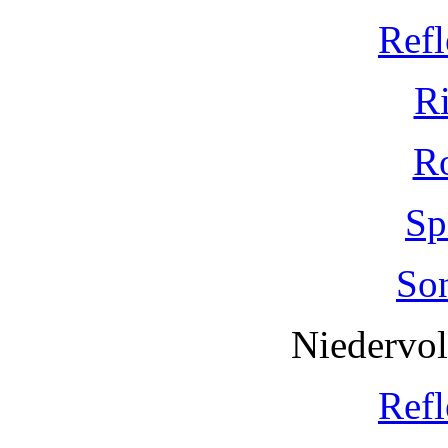
Refl
R
R
Sp
So
Niedervo
Refl