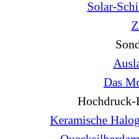
Solar-Sch
Z
Sond
Ausl
Das Mo
Hochdruck-
Keramische Halo
Quecksilberda