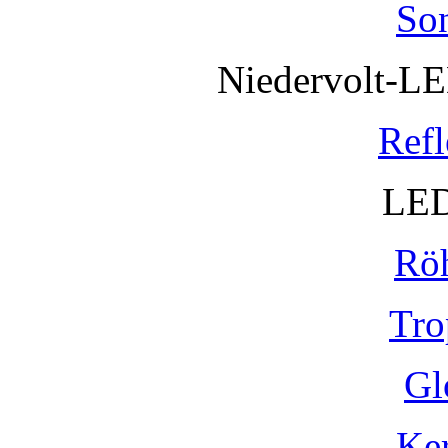
So
Niedervolt-L
Refl
LED
Rö
Tro
Gl
Ke