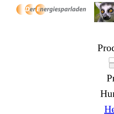
Pro
P
Hu
He