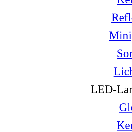
Refl
Mini
So
Lic
LED-Lam
Gl
Ke