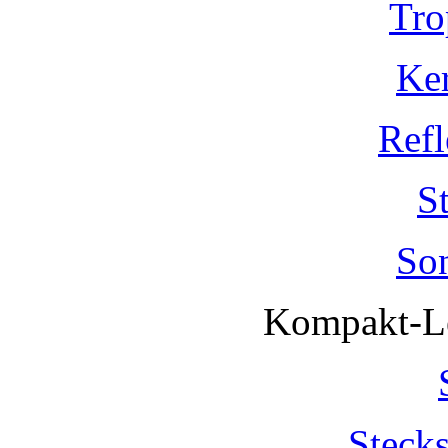
Tro
Ke
Refl
S
So
Kompakt-Le
Steck