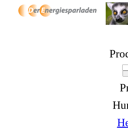
Pro
P
Hu
He