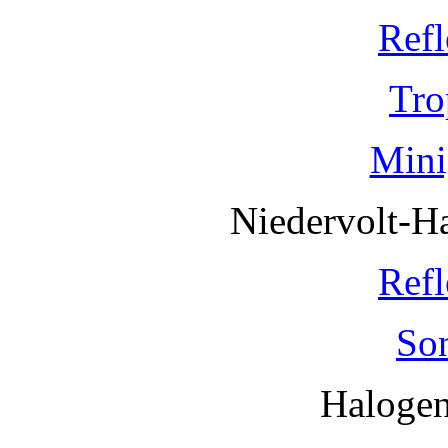
Refl
Tro
Mini
Niedervolt-H
Refl
So
Haloge