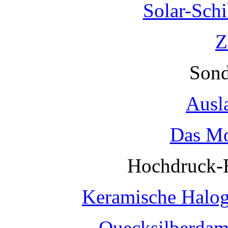
Solar-Sch
Z
Sond
Ausl
Das Mo
Hochdruck-
Keramische Halo
Quecksilberda