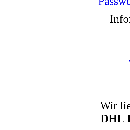
Passwo
Info
Wir li
DHL P