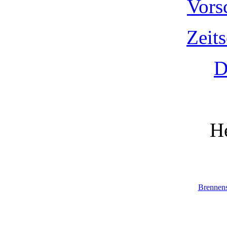
Vors
Zeit
D
He
Brennen