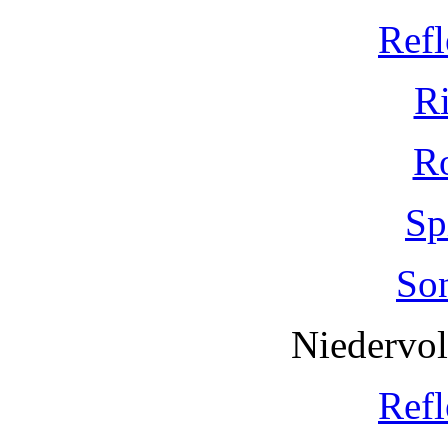
Refl
R
R
Sp
So
Niedervo
Refl