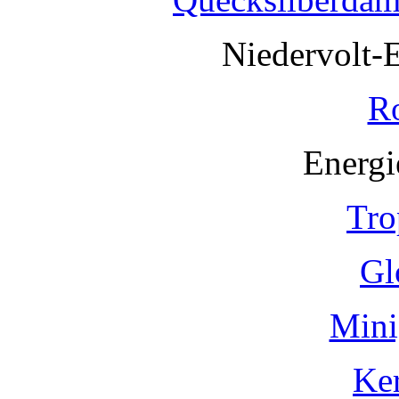
Niedervolt-
R
Energi
Tro
Gl
Mini
Ke