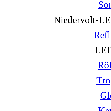
So
Niedervolt-L
Refl
LED
Rö
Tro
Gl
Ke