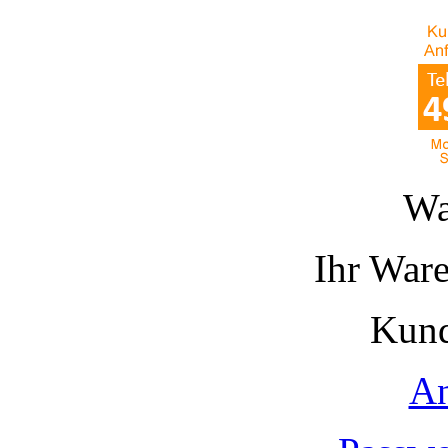
Wa
Ihr Ware
Kund
A