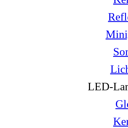
Refl
Mini
So
Lic
LED-Lam
Gl
Ke