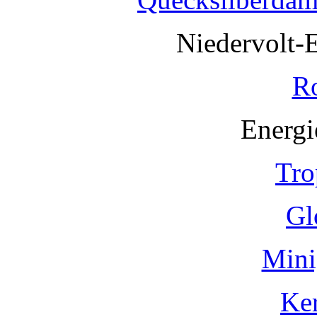
Niedervolt-
R
Energi
Tro
Gl
Mini
Ke