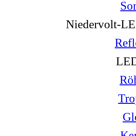
So
Niedervolt-L
Refl
LED
Rö
Tro
Gl
Ke