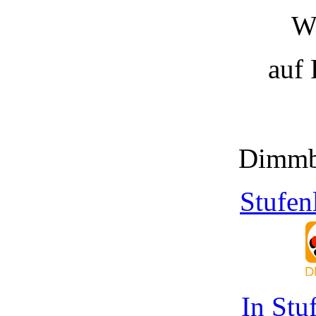
W
auf
Dimmb
Stufen
In Stu