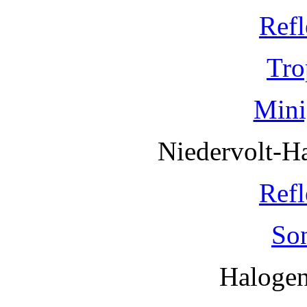
Refl
Tro
Mini
Niedervolt-H
Refl
So
Haloge