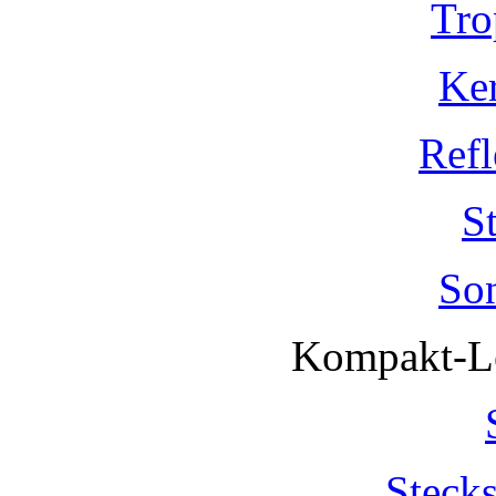
Tro
Ke
Refl
S
So
Kompakt-Le
Steck