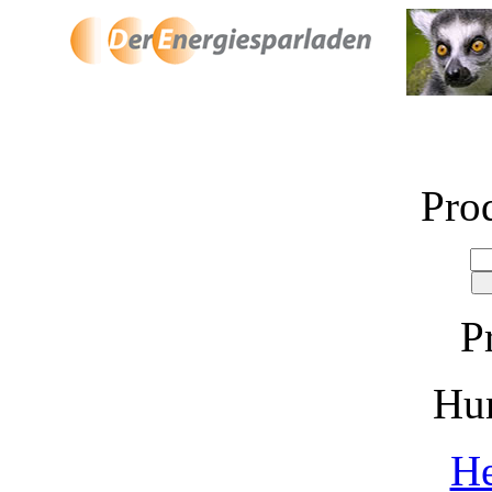
Pro
P
Hu
He