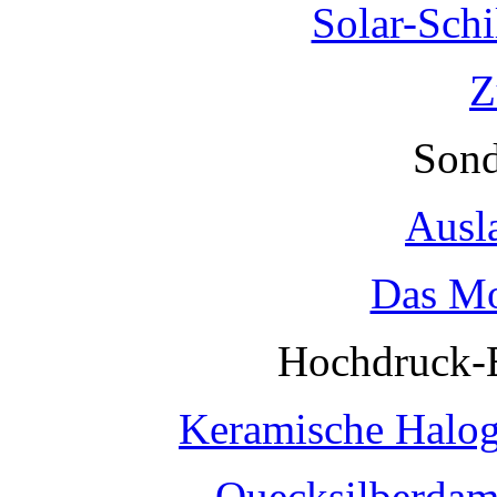
Solar-Sch
Z
Sond
Ausl
Das Mo
Hochdruck-
Keramische Halo
Quecksilberda