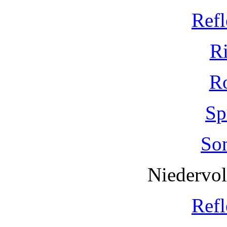
Refl
R
R
Sp
So
Niedervo
Refl