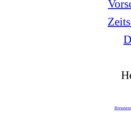
Vors
Zeit
D
He
Brennen