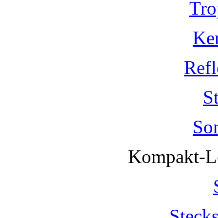
Tro
Ke
Refl
S
So
Kompakt-Le
Steck