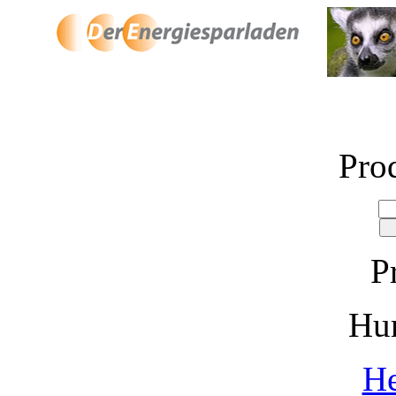
Pro
P
Hu
He