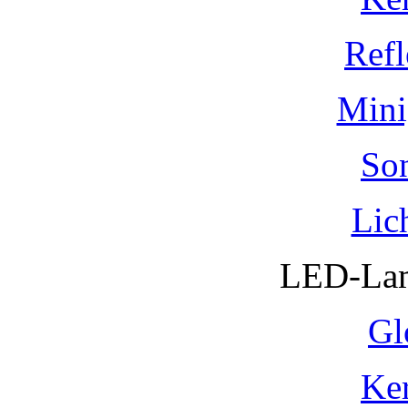
Refl
Mini
So
Lic
LED-Lam
Gl
Ke