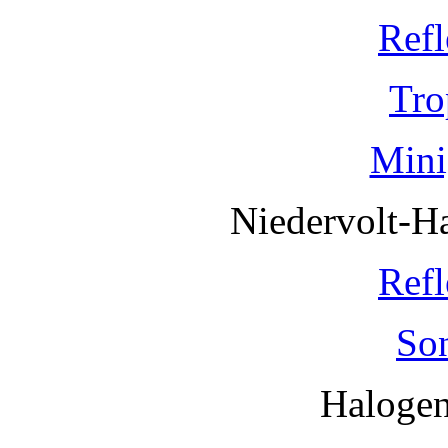
Refl
Tro
Mini
Niedervolt-H
Refl
So
Haloge