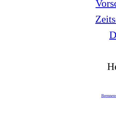
Vors
Zeit
D
He
Brennen