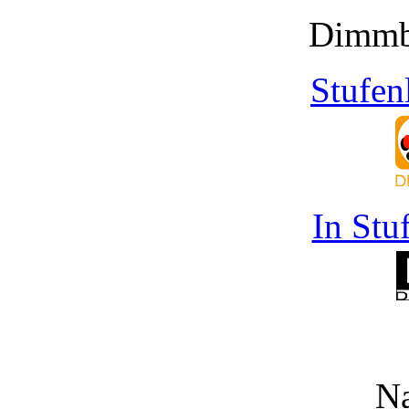
Dimmb
Stufen
In Stu
Na