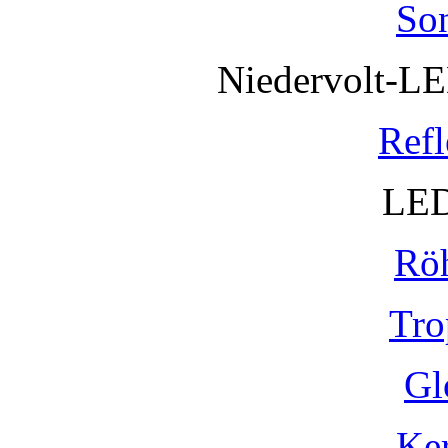
So
Niedervolt-L
Refl
LED
Rö
Tro
Gl
Ke