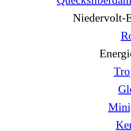
Niedervolt-
R
Energi
Tro
Gl
Mini
Ke