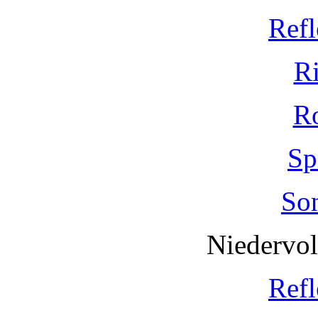
Refl
R
R
Sp
So
Niedervo
Refl