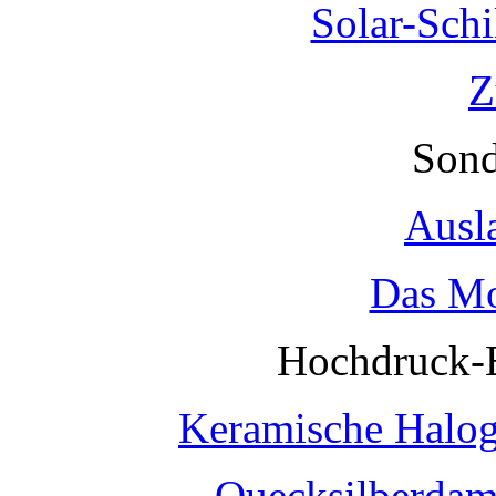
Solar-Sch
Z
Sond
Ausl
Das Mo
Hochdruck-
Keramische Halo
Quecksilberda