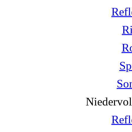
Refl
R
R
Sp
So
Niedervo
Refl