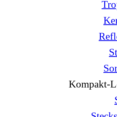
Tro
Ke
Refl
S
So
Kompakt-Le
Steck