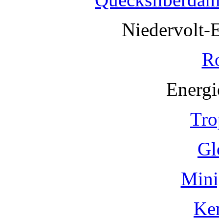
Niedervolt-
R
Energi
Tro
Gl
Mini
Ke