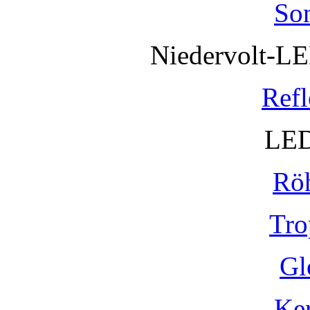
So
Niedervolt-L
Refl
LED
Rö
Tro
Gl
Ke