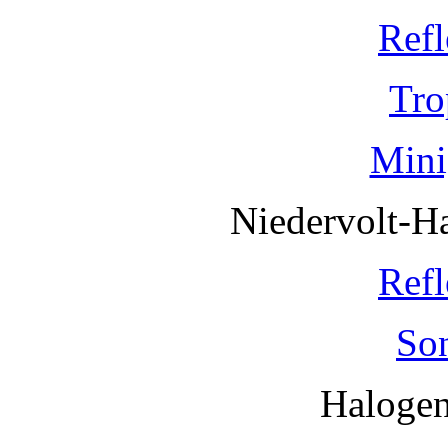
Refl
Tro
Mini
Niedervolt-H
Refl
So
Haloge