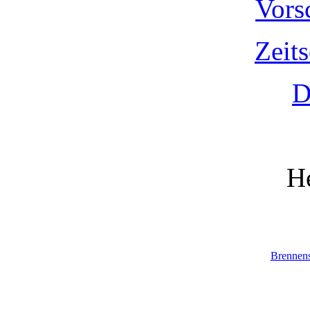
Vors
Zeit
D
He
Brennen