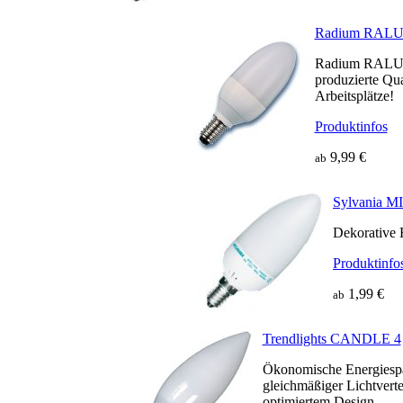
Radium RAL
Radium RALUX
produzierte Qua
Arbeitsplätze!
Produktinfos
9,99 €
ab
Sylvania
Dekorative 
Produktinfo
1,99 €
ab
Trendlights CANDLE 4
Ökonomische Energiesp
gleichmäßiger Lichtvert
optimiertem Design.