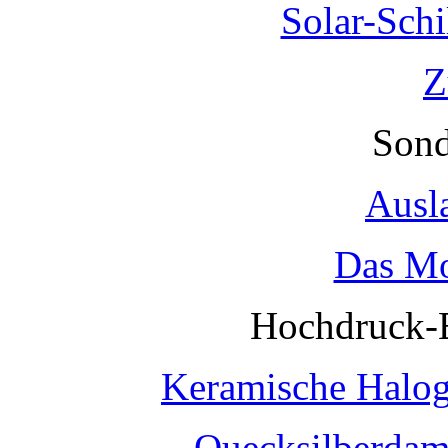
Solar-Sch
Z
Sond
Ausl
Das Mo
Hochdruck-
Keramische Halo
Quecksilberda