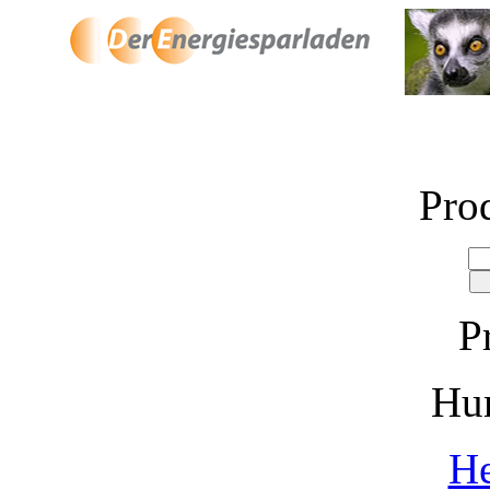
Pro
P
Hu
He