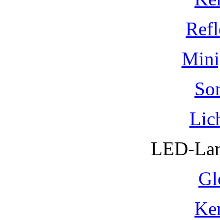
Refl
Mini
So
Lic
LED-Lam
Gl
Ke