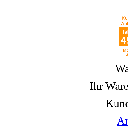
Wa
Ihr Ware
Kund
A