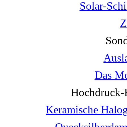
Solar-Sch
Z
Sond
Ausl
Das Mo
Hochdruck-
Keramische Halo
Quecksilberda