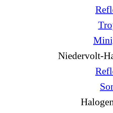
Refl
Tro
Mini
Niedervolt-H
Refl
So
Haloge