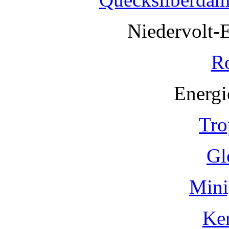
Niedervolt-
R
Energi
Tro
Gl
Mini
Ke