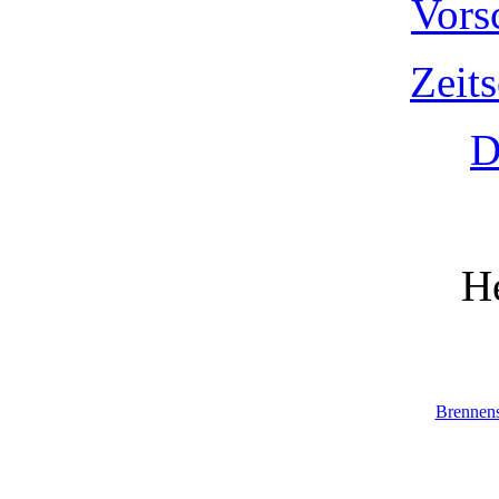
Vors
Zeit
D
He
Brennen