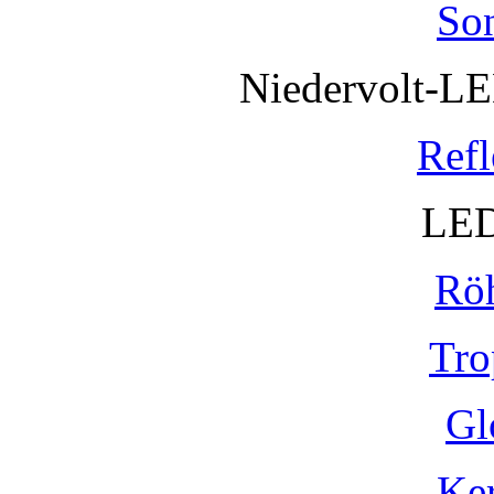
So
Niedervolt-L
Refl
LED
Rö
Tro
Gl
Ke