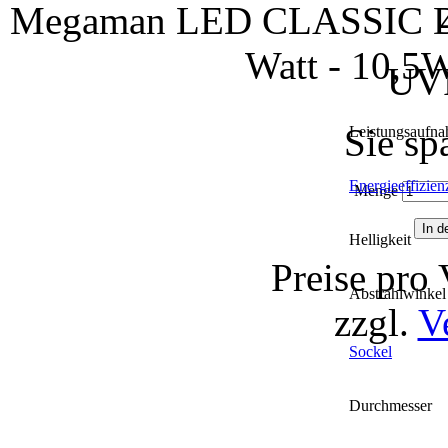
Megaman LED CLASSIC 
Watt - 10,5W
UVP
Sie sp
Leistungsaufn
Energieeffizien
Menge
Helligkeit
Preise pro
Abstrahlwinkel
zzgl.
V
Sockel
Durchmesser