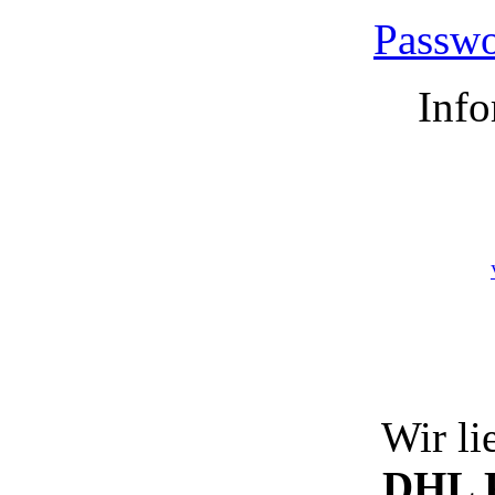
Passwo
Info
Wir li
DHL P