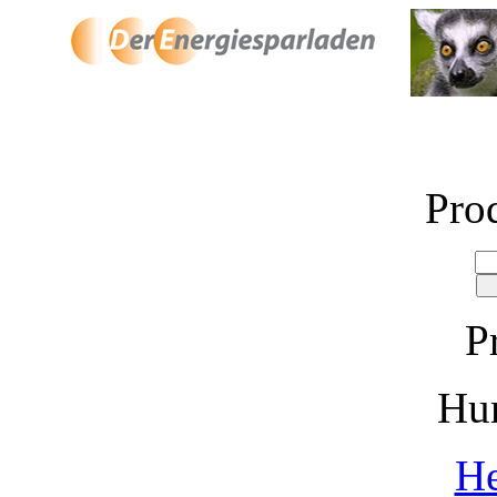
Pro
P
Hu
He