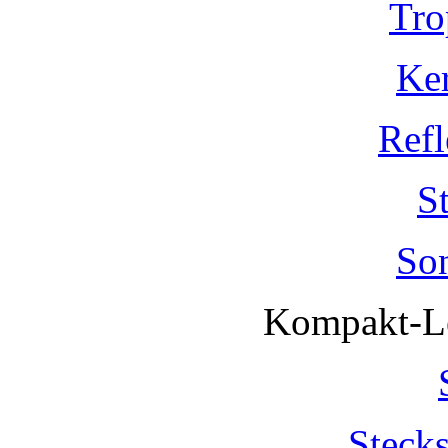
Tro
Ke
Refl
S
So
Kompakt-Le
Steck