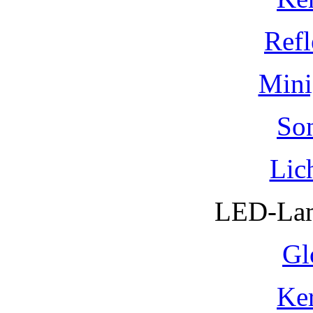
Refl
Mini
So
Lic
LED-Lam
Gl
Ke