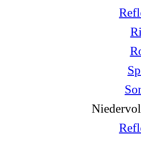
Refl
R
R
Sp
So
Niedervo
Refl