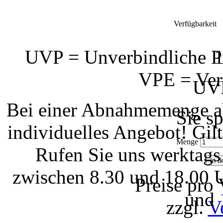
Verfügbarkeit
UVP = Unverbindliche Pr
1
VPE = Ver
UVP
Bei einer Abnahmemenge ab
Sie s
individuelles Angebot! Gi
Menge
Rufen Sie uns werktags
zwischen 8.30 und 18.00 U
Preise pro
und 
zzgl.
V