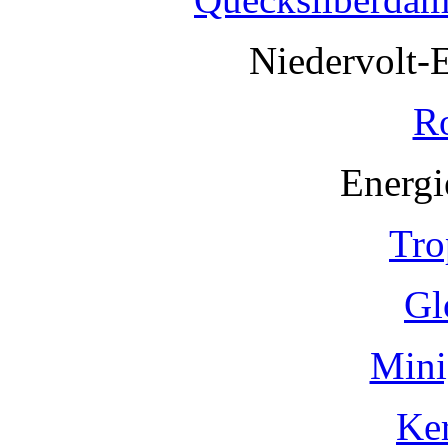
Niedervolt-
R
Energi
Tro
Gl
Mini
Ke