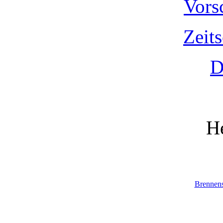
Vors
Zeit
D
He
Brennen