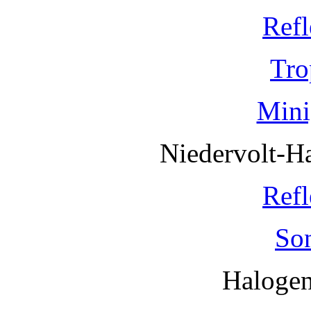
Refl
Tro
Mini
Niedervolt-H
Refl
So
Haloge