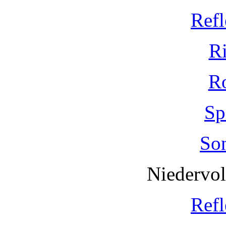
Refl
R
R
Sp
So
Niedervo
Refl