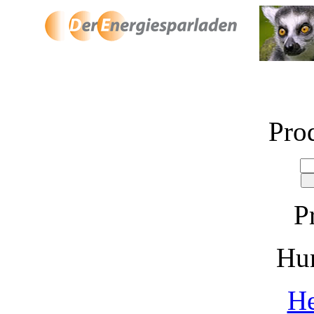
Pro
P
Hu
He