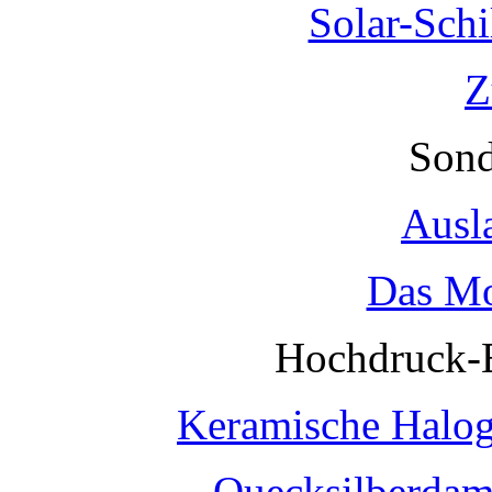
Solar-Sch
Z
Sond
Ausl
Das Mo
Hochdruck-
Keramische Halo
Quecksilberda