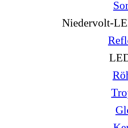
So
Niedervolt-L
Refl
LED
Rö
Tro
Gl
Ke