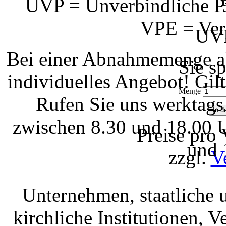
UVP = Unverbindliche Pr
VPE = Ver
UVP
Bei einer Abnahmemenge ab
Sie s
individuelles Angebot! Gi
Menge
Rufen Sie uns werktags
zwischen 8.30 und 18.00 U
Preise pro
und 
zzgl.
V
Unternehmen, staatliche 
kirchliche Institutionen, 