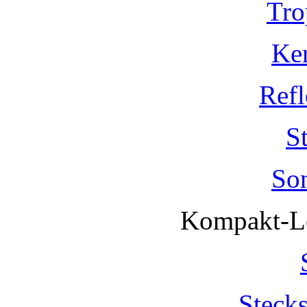
Tro
Ke
Refl
S
So
Kompakt-Le
Steck