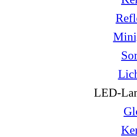
Refl
Mini
So
Lic
LED-Lam
Gl
Ke