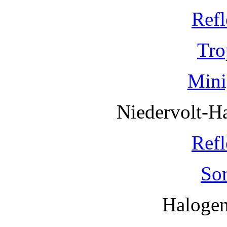
Refl
Tro
Mini
Niedervolt-H
Refl
So
Haloge