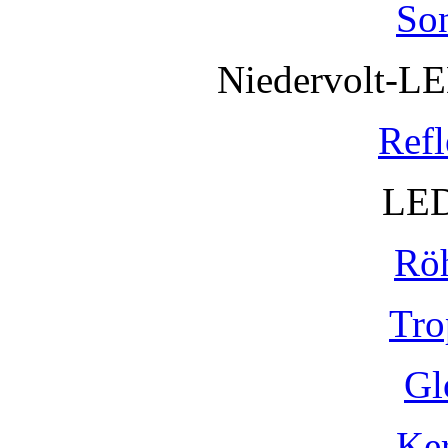
So
Niedervolt-L
Refl
LED
Rö
Tro
Gl
Ke