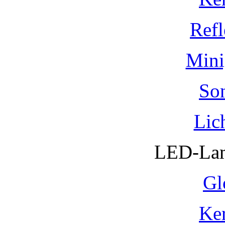
Refl
Mini
So
Lic
LED-Lam
Gl
Ke