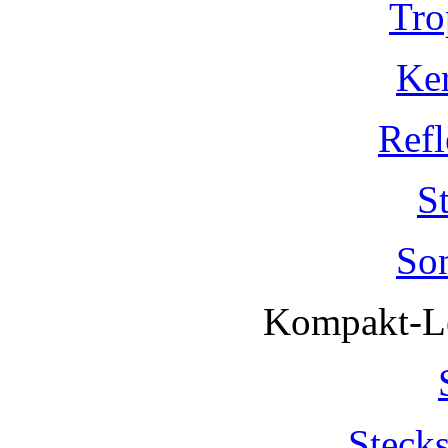
Tro
Ke
Refl
S
So
Kompakt-Le
Steck