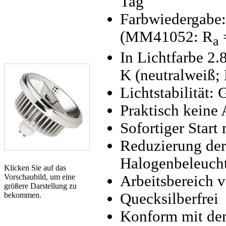
Tag
Farbwiedergabe: 
(MM41052: R
a
In Lichtfarbe 
K (neutralweiß;
Lichtstabilität:
Praktisch keine
Sofortiger Start
Reduzierung der
Halogenbeleuch
Klicken Sie auf das
Vorschaubild, um eine
Arbeitsbereich 
größere Darstellung zu
Quecksilberfrei
bekommen.
Konform mit de