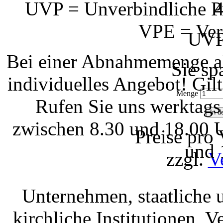
UVP = Unverbindliche Pr
4
VPE = Ver
UVP
Bei einer Abnahmemenge ab
Sie sp
individuelles Angebot! Gi
Menge
Rufen Sie uns werktags
zwischen 8.30 und 18.00 U
Preise pro
und 
zzgl.
V
Unternehmen, staatliche 
kirchliche Institutionen, 