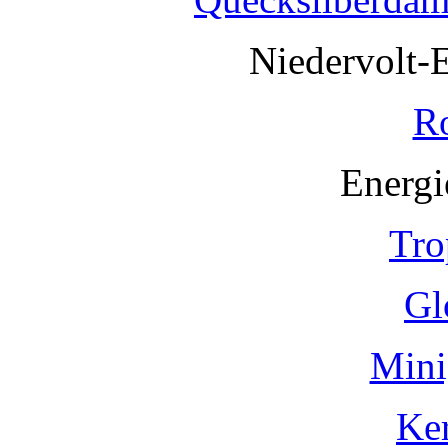
Niedervolt-
R
Energi
Tro
Gl
Mini
Ke