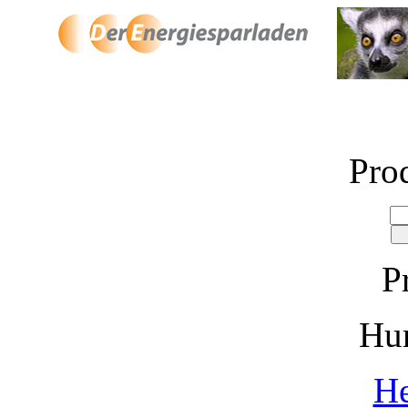
Pro
P
Hu
He