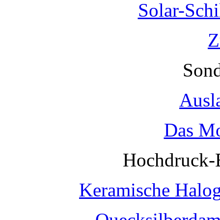
Solar-Sch
Z
Sond
Ausl
Das Mo
Hochdruck-
Keramische Halo
Quecksilberda