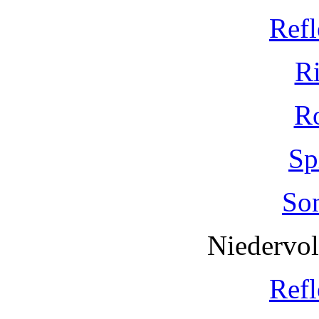
Refl
R
R
Sp
So
Niedervo
Refl