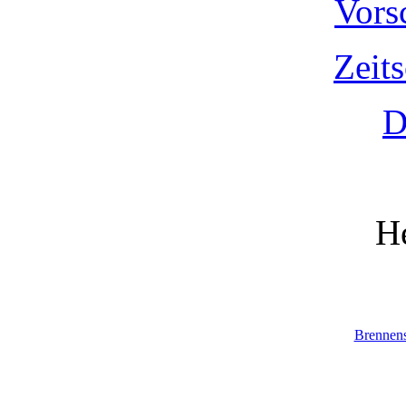
Vors
Zeit
D
He
Brennen