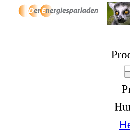
Pro
P
Hu
He