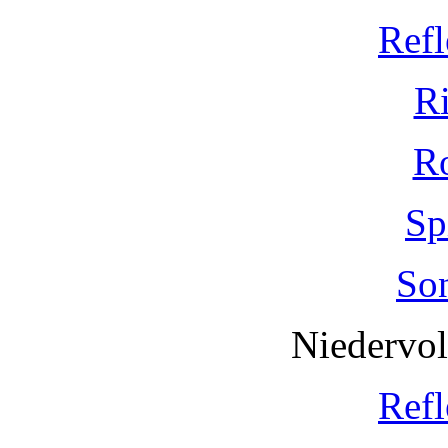
Refl
R
R
Sp
So
Niedervo
Refl