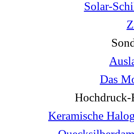
Solar-Sch
Z
Sond
Ausl
Das Mo
Hochdruck-
Keramische Halo
Quecksilberda