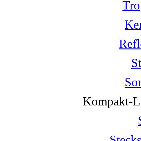
Tro
Ke
Refl
S
So
Kompakt-Le
Steck