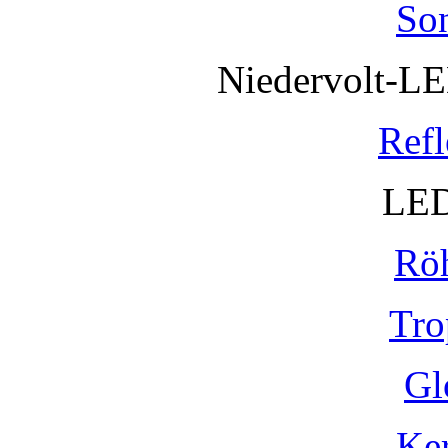
So
Niedervolt-L
Refl
LED
Rö
Tro
Gl
Ke