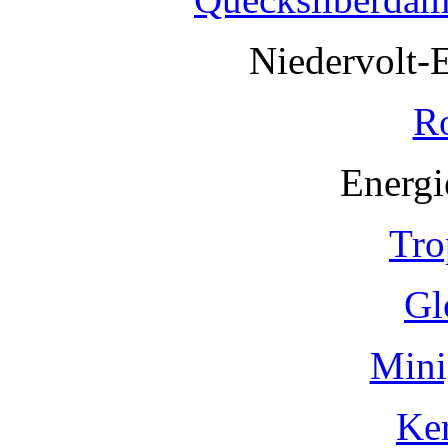
Niedervolt-
R
Energi
Tro
Gl
Mini
Ke