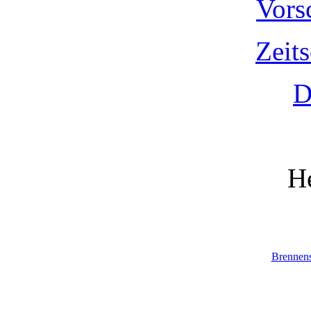
Vors
Zeit
D
He
Brennen