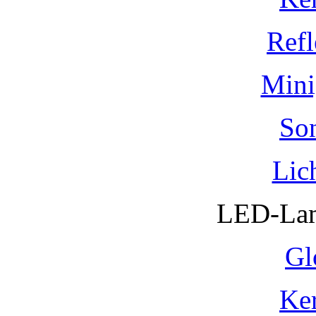
Refl
Mini
So
Lic
LED-Lam
Gl
Ke