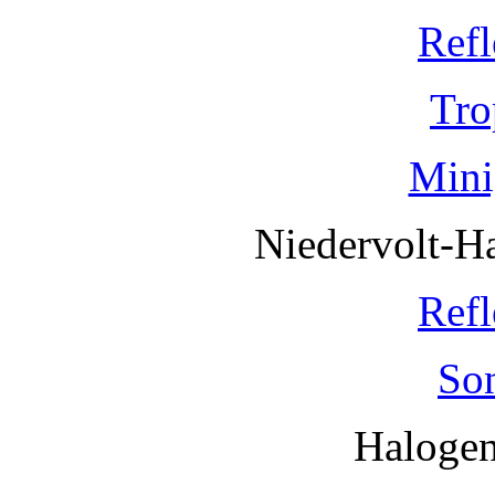
Refl
Tro
Mini
Niedervolt-H
Refl
So
Haloge