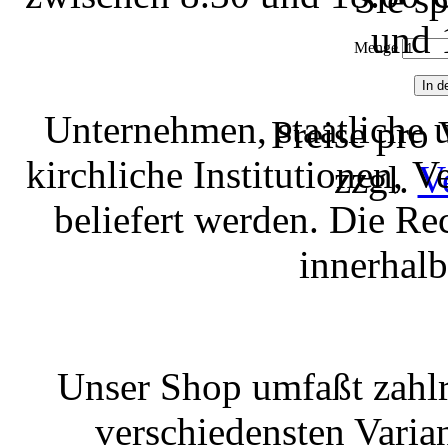
und 
Menge
Unternehmen, staatliche 
Preise pro
kirchliche Institutionen, 
zzgl.
V
beliefert werden. Die R
innerhal
Unser Shop umfaßt zahlr
verschiedensten Varian