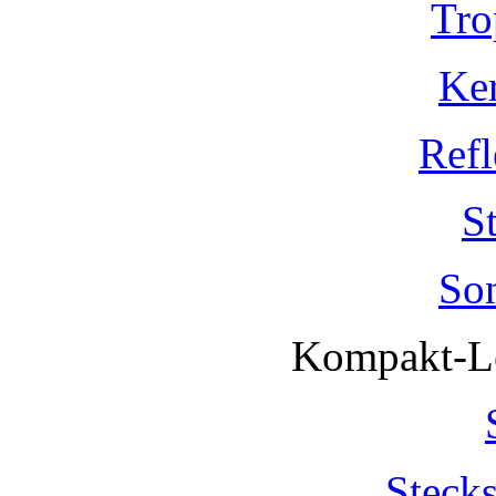
Tro
Ke
Refl
S
So
Kompakt-Le
Steck