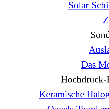
Solar-Sch
Z
Sond
Ausl
Das Mo
Hochdruck-
Keramische Halo
Quecksilberda