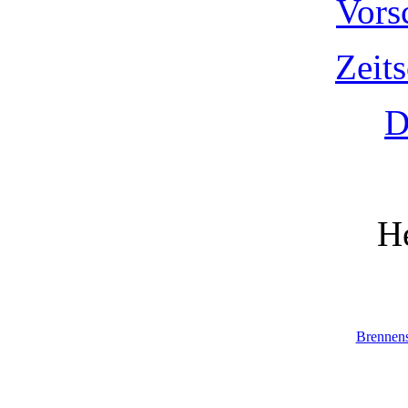
Vors
Zeit
D
He
Brennen