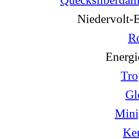
Niedervolt-
R
Energi
Tro
Gl
Mini
Ke