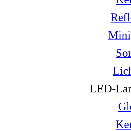
Refl
Mini
So
Lic
LED-Lam
Gl
Ke