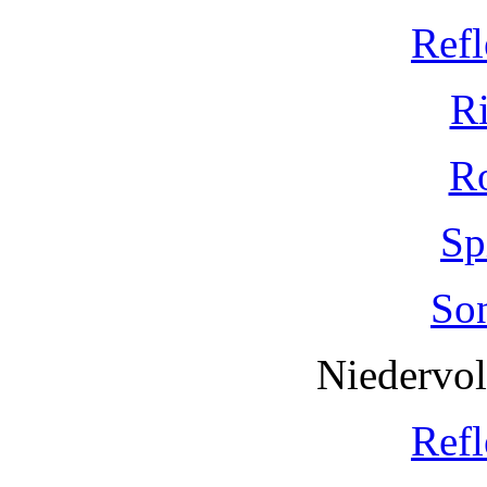
Refl
R
R
Sp
So
Niedervo
Refl