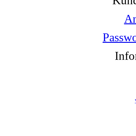
Kund
A
Passwo
Info