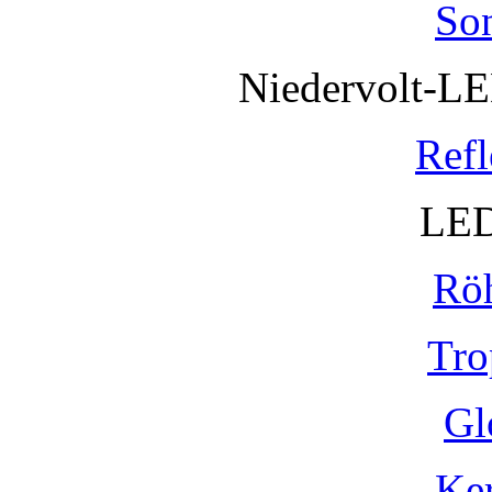
So
Niedervolt-L
Refl
LED
Rö
Tro
Gl
Ke