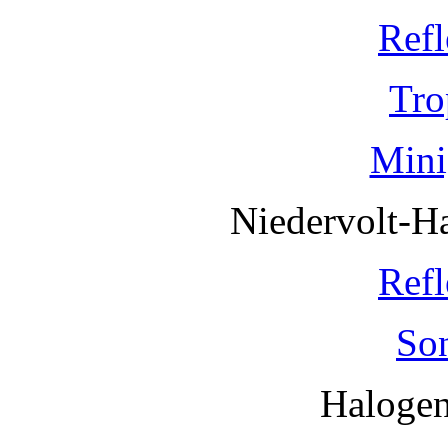
Refl
Tro
Mini
Niedervolt-H
Refl
So
Haloge