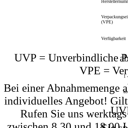
Herstellernum
Verpackungsei
(VPE)
Verfügbarkeit
UVP = Unverbindliche Pr
a
VPE = Ver
1 
Bei einer Abnahmemenge ab
ab
individuelles Angebot! Gi
UVP
Rufen Sie uns werktags
zwischen 8.30 und 18.00 U
Sie s