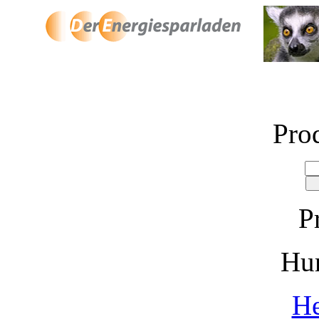
Pro
P
Hu
He