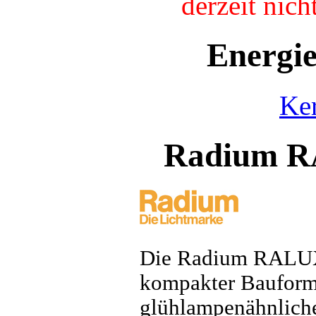
derzeit nic
Energi
Ke
Radium 
Die Radium RALUX 
kompakter Bauform. 
glühlampenähnlich