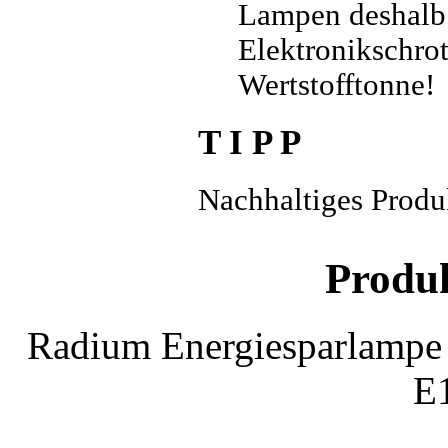
Lampen deshalb
Elektronikschrot
Wertstofftonne!
T I P P
Nachhaltiges Produ
Produ
Radium Energiesparlamp
E1