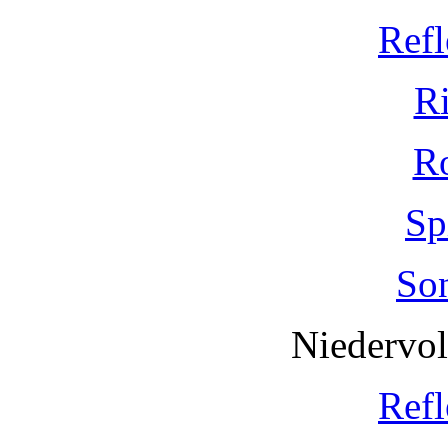
Refl
R
R
Sp
So
Niedervo
Refl