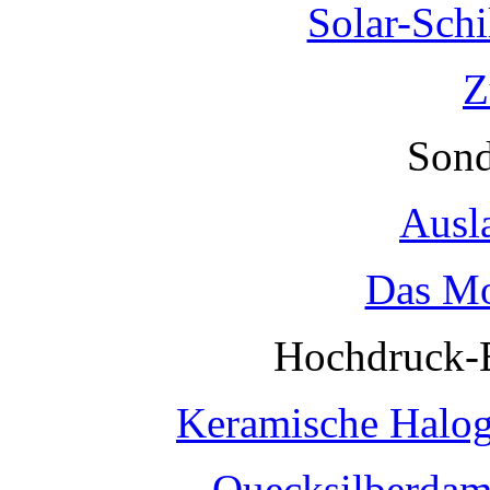
Solar-Sch
Z
Sond
Ausl
Das Mo
Hochdruck-
Keramische Halo
Quecksilberda