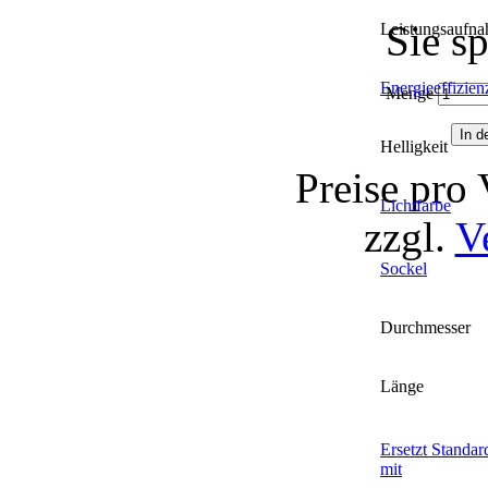
Sie s
Leistungsaufn
Energieeffizien
Menge
Helligkeit
Preise pro
Lichtfarbe
zzgl.
V
Sockel
Durchmesser
Länge
Ersetzt Standa
mit