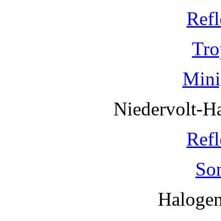
Refl
Tro
Mini
Niedervolt-H
Refl
So
Haloge