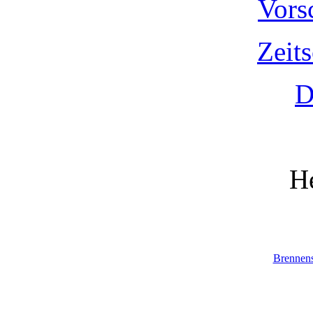
Vors
Zeit
D
He
Brennen