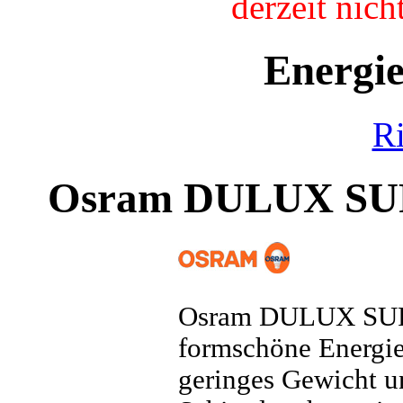
derzeit nic
Energi
R
Osram DULUX S
Osram DULUX SUP
formschöne Energies
geringes Gewicht un