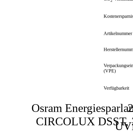
2
Kostenersparni
Artikelnummer
Herstellernumm
Verpackungsein
(VPE)
Verfügbarkeit
Osram Energiespa
2
CIRCOLUX DSST, 24
UVP