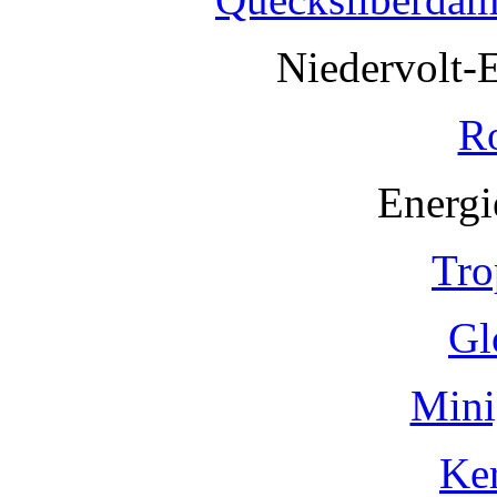
Niedervolt-
R
Energi
Tro
Gl
Mini
Ke