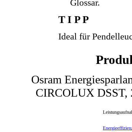
Glossar.
T I P P
Ideal für Pendelleu
Produ
Osram Energiespa
CIRCOLUX DSST, 24
Leistungsaufn
Energieeffizien