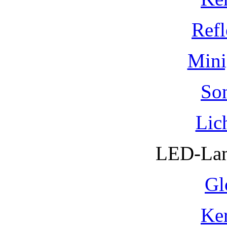
Refl
Mini
So
Lic
LED-Lam
Gl
Ke