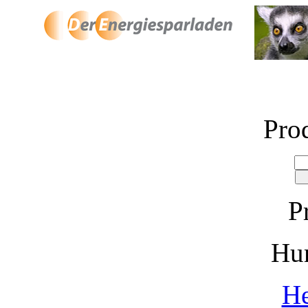
Pro
P
Hu
He