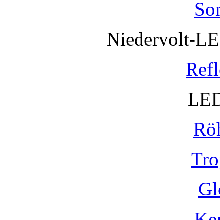
So
Niedervolt-L
Refl
LED
Rö
Tro
Gl
Ke