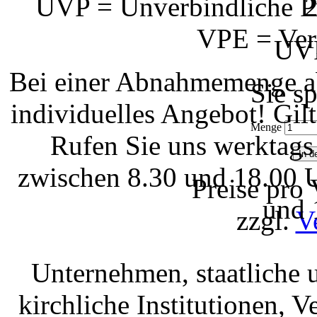
UVP = Unverbindliche Pr
2
VPE = Ver
UVP
Bei einer Abnahmemenge ab
Sie s
individuelles Angebot! Gi
Menge
Rufen Sie uns werktags
zwischen 8.30 und 18.00 U
Preise pro
und 
zzgl.
V
Unternehmen, staatliche 
kirchliche Institutionen, 