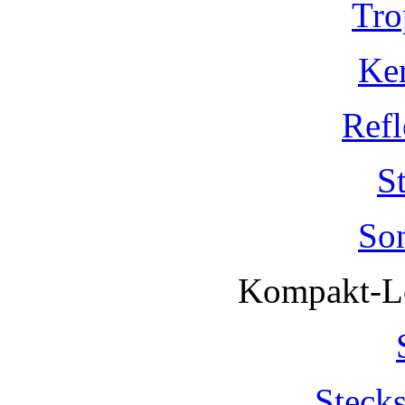
Tro
Ke
Refl
S
So
Kompakt-Le
Steck