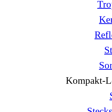
Tro
Ke
Refl
S
So
Kompakt-Le
Steck