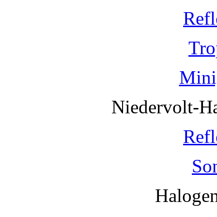
Refl
Tro
Mini
Niedervolt-H
Refl
So
Haloge