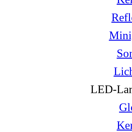
Refl
Mini
So
Lic
LED-Lam
Gl
Ke