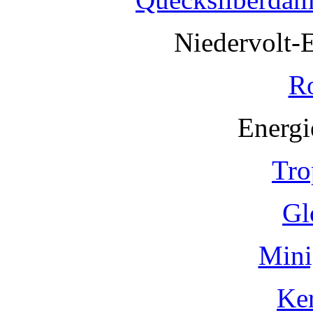
Niedervolt-
R
Energi
Tro
Gl
Mini
Ke