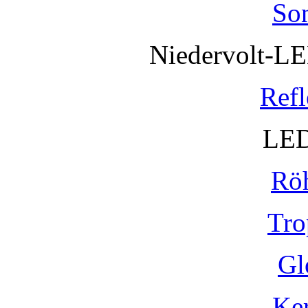
So
Niedervolt-L
Refl
LED
Rö
Tro
Gl
Ke