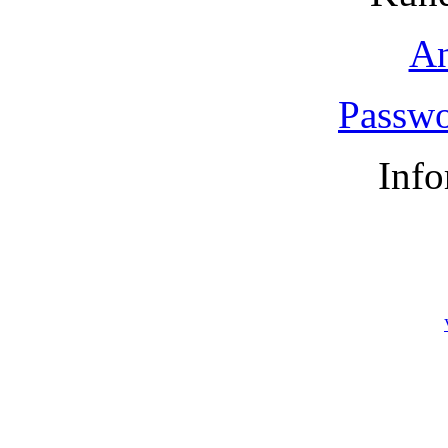
A
Passwo
Info