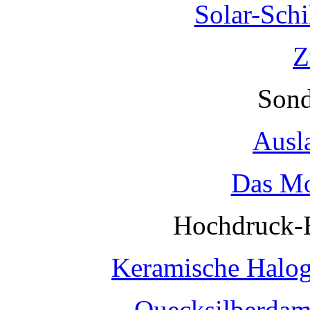
Solar-Sch
Z
Sond
Ausl
Das Mo
Hochdruck-
Keramische Halo
Quecksilberda