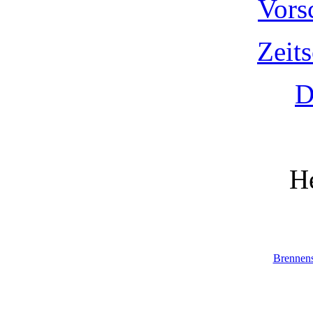
Vors
Zeit
D
He
Brennen