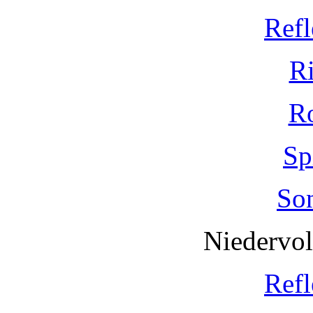
Refl
R
R
Sp
So
Niedervo
Refl