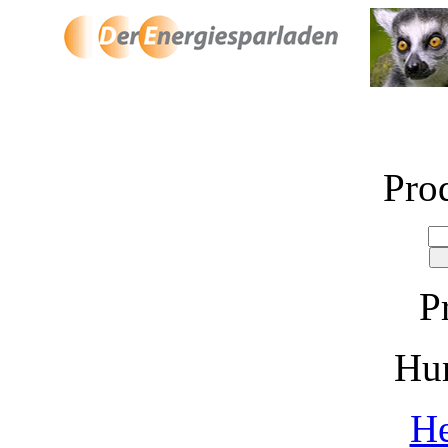
Pro
P
Hu
He