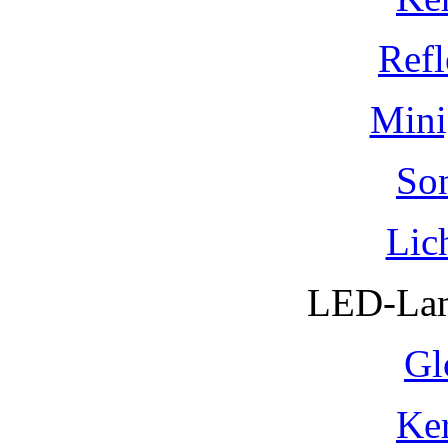
Refl
Mini
So
Lic
LED-Lam
Gl
Ke