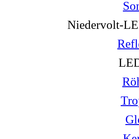
So
Niedervolt-L
Refl
LED
Rö
Tro
Gl
Ke