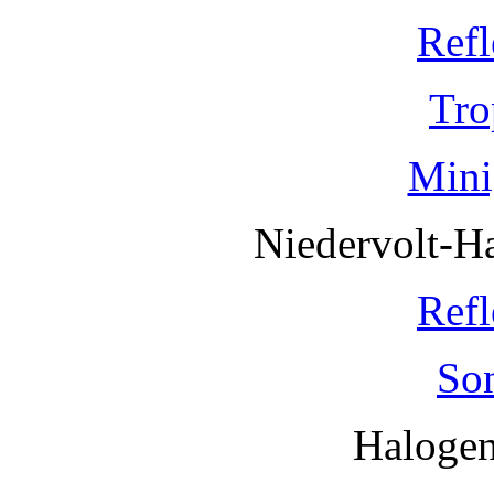
Refl
Tro
Mini
Niedervolt-H
Refl
So
Haloge