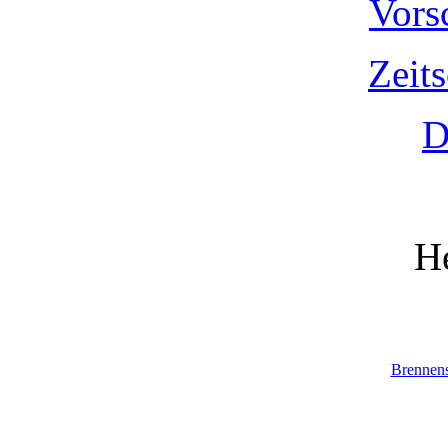
Vors
Zeit
D
He
Brennen