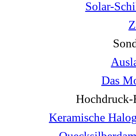
Solar-Sch
Z
Sond
Ausl
Das Mo
Hochdruck-
Keramische Halo
Quecksilberda