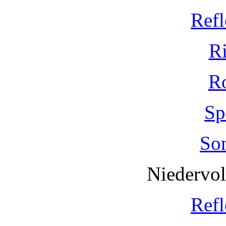
Refl
R
R
Sp
So
Niedervo
Refl