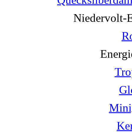
Niedervolt-
R
Energi
Tro
Gl
Mini
Ke