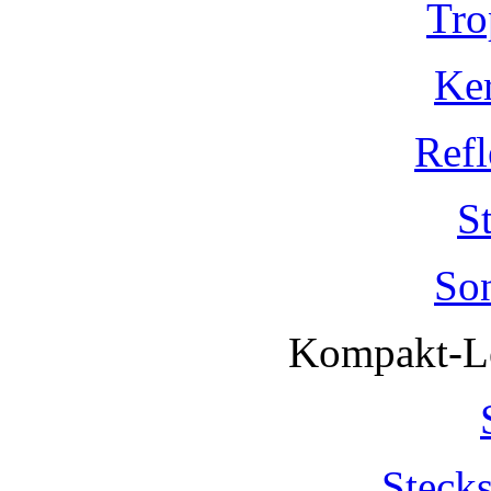
Tro
Ke
Refl
S
So
Kompakt-Le
Steck