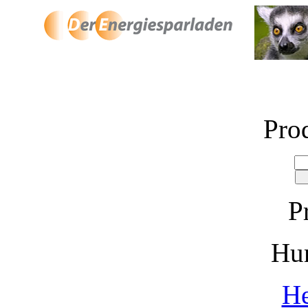
Pro
P
Hu
He