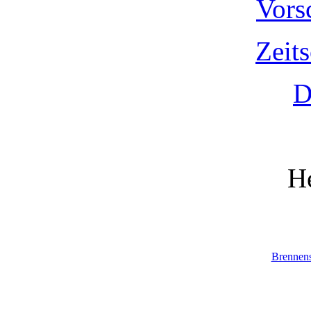
Vors
Zeit
D
He
Brennen