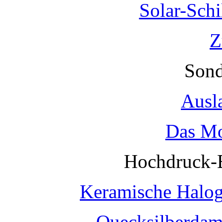
Solar-Sch
Z
Sond
Ausl
Das Mo
Hochdruck-
Keramische Halo
Quecksilberda