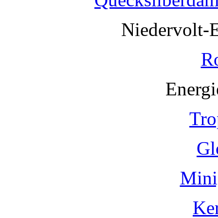
Niedervolt-
R
Energi
Tro
Gl
Mini
Ke