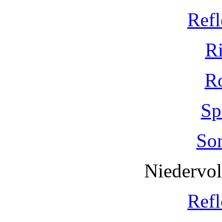
Refl
R
R
Sp
So
Niedervo
Refl