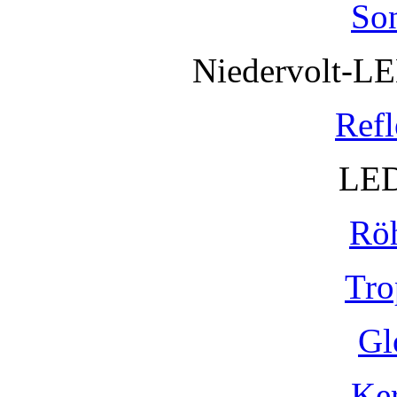
So
Niedervolt-L
Refl
LED
Rö
Tro
Gl
Ke