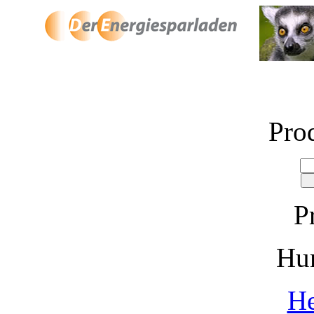
Pro
P
Hu
He