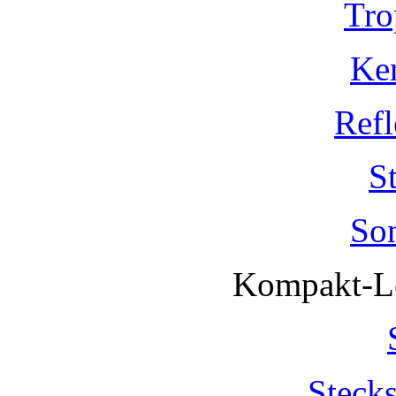
Tro
Ke
Refl
S
So
Kompakt-Le
Steck