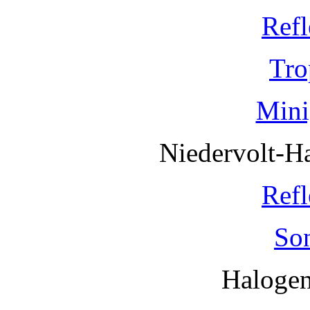
Refl
Tro
Mini
Niedervolt-H
Refl
So
Haloge