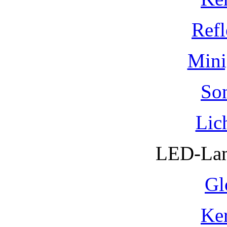
Refl
Mini
So
Lic
LED-Lam
Gl
Ke