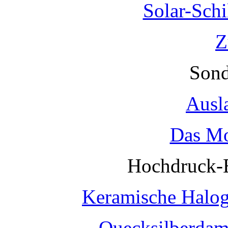
Solar-Sch
Z
Sond
Ausl
Das Mo
Hochdruck-
Keramische Halo
Quecksilberda