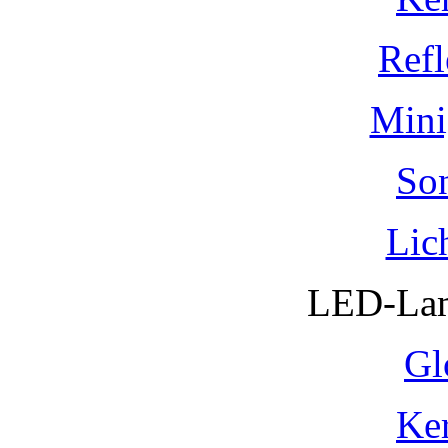
Refl
Mini
So
Lic
LED-Lam
Gl
Ke