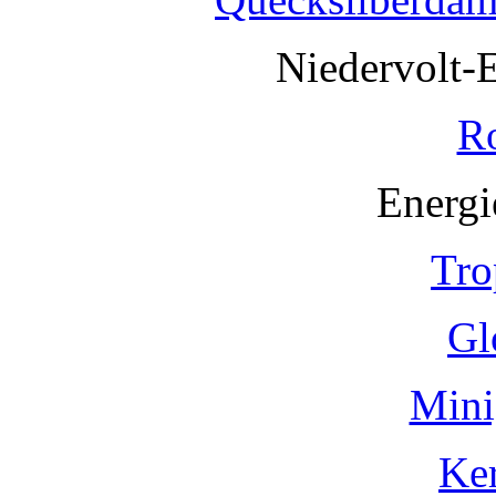
Niedervolt-
R
Energi
Tro
Gl
Mini
Ke