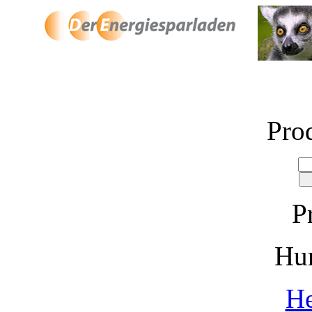
Pro
P
Hu
He