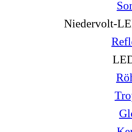
So
Niedervolt-L
Refl
LED
Rö
Tro
Gl
Ke