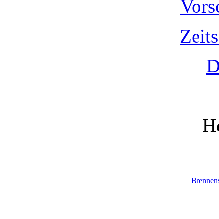
Vors
Zeit
D
He
Brennen