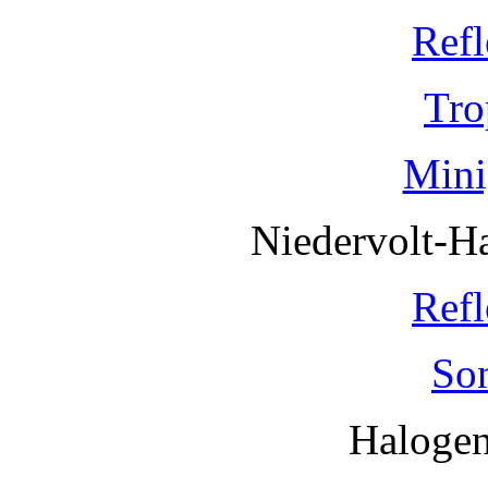
Refl
Tro
Mini
Niedervolt-H
Refl
So
Haloge