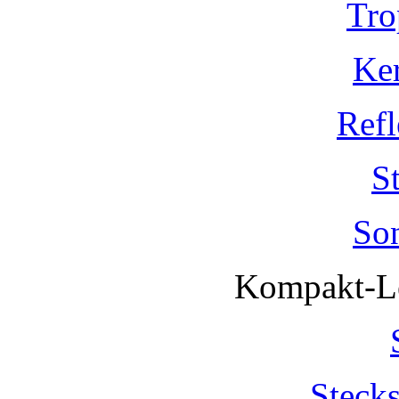
Tro
Ke
Refl
S
So
Kompakt-Le
Steck