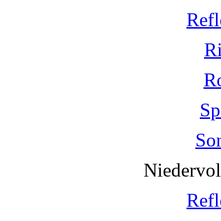
Refl
R
R
Sp
So
Niedervo
Refl